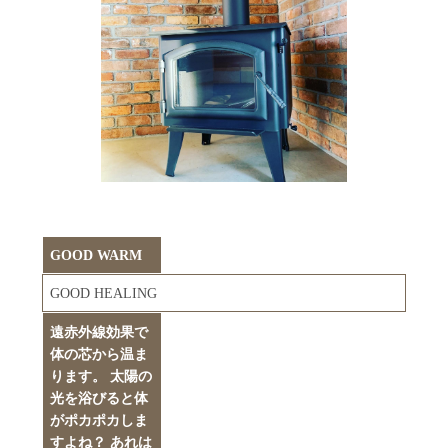
GOOD WARM
GOOD HEALING
遠赤外線効果で
体の芯から温ま
ります。 太陽の
光を浴びると体
がポカポカしま
すよね？ あれは