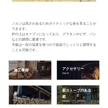
ノルンは高さがあるためダイナミックな炎を見ることが
できます。
炉の上はオーブンになっており、グラタンやピザ、パン
などの調理に最適です。
天板は一定の温度を保つので低温でじっくりと調理する
ことも可能です。
アクセサリー
施工事例
関連記事
薪ストーブのある
薪
庭
関連記事
関連記事